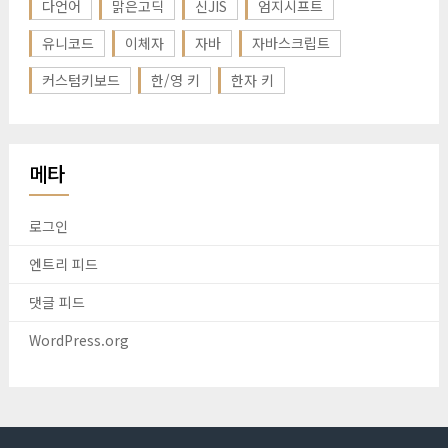
다언어
맑은고딕
신JIS
엄지시프트
유니코드
이체자
자바
자바스크립트
커스텀키보드
한/영 키
한자 키
메타
로그인
엔트리 피드
댓글 피드
WordPress.org