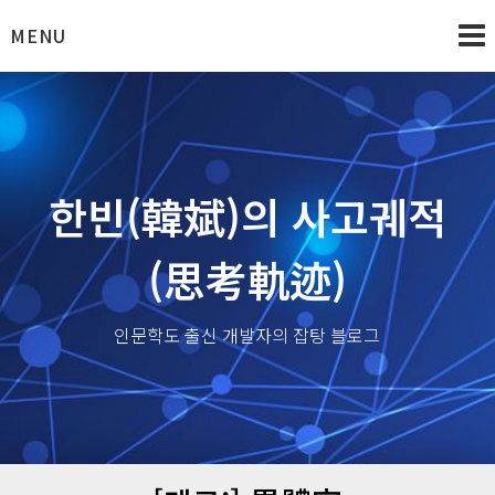
Skip
MENU
to
content
한빈(韓斌)의 사고궤적
(思考軌迹)
인문학도 출신 개발자의 잡탕 블로그