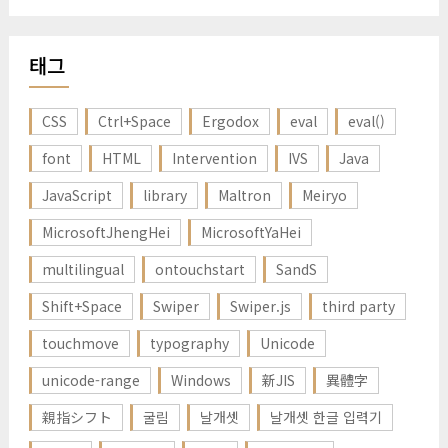
태그
CSS
Ctrl+Space
Ergodox
eval
eval()
font
HTML
Intervention
IVS
Java
JavaScript
library
Maltron
Meiryo
MicrosoftJhengHei
MicrosoftYaHei
multilingual
ontouchstart
SandS
Shift+Space
Swiper
Swiper.js
third party
touchmove
typography
Unicode
unicode-range
Windows
新JIS
異體字
親指シフト
굴림
날개셋
날개셋 한글 입력기