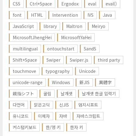
CSS
Ctrl+Space
Ergodox
eval
eval()
font
HTML
Intervention
IVS
Java
JavaScript
library
Maltron
Meiryo
MicrosoftJhengHei
MicrosoftYaHei
multilingual
ontouchstart
SandS
Shift+Space
Swiper
Swiper.js
third party
touchmove
typography
Unicode
unicode-range
Windows
新JIS
異體字
親指シフト
굴림
날개셋
날개셋 한글 입력기
다언어
맑은고딕
신JIS
엄지시프트
유니코드
이체자
자바
자바스크립트
커스텀키보드
한/영 키
한자 키