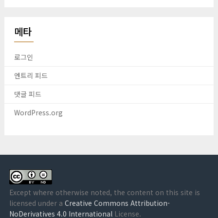
메타
로그인
엔트리 피드
댓글 피드
WordPress.org
Except where otherwise noted, the content on this site is
licensed under a
Creative Commons Attribution-
NoDerivatives 4.0 International
License.