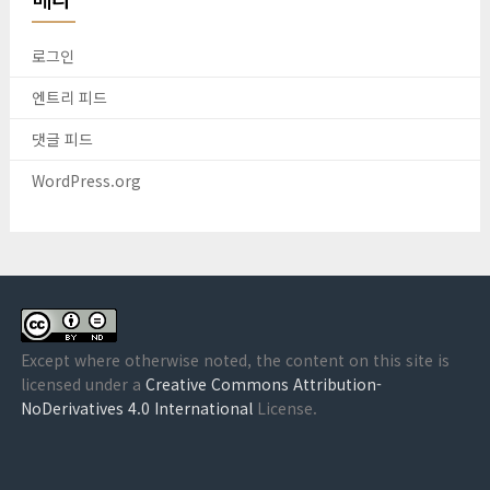
로그인
엔트리 피드
댓글 피드
WordPress.org
Except where otherwise noted, the content on this site is
licensed under a
Creative Commons Attribution-
NoDerivatives 4.0 International
License.