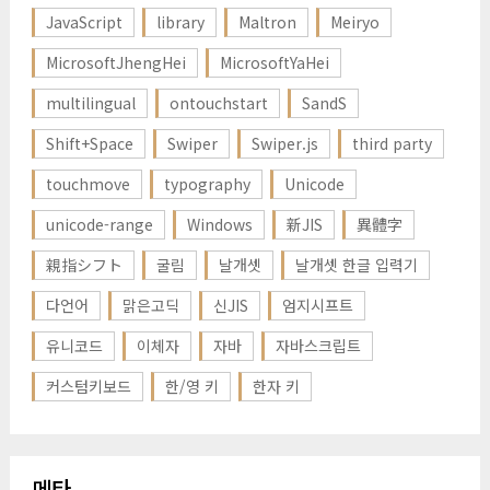
JavaScript
library
Maltron
Meiryo
MicrosoftJhengHei
MicrosoftYaHei
multilingual
ontouchstart
SandS
Shift+Space
Swiper
Swiper.js
third party
touchmove
typography
Unicode
unicode-range
Windows
新JIS
異體字
親指シフト
굴림
날개셋
날개셋 한글 입력기
다언어
맑은고딕
신JIS
엄지시프트
유니코드
이체자
자바
자바스크립트
커스텀키보드
한/영 키
한자 키
메타